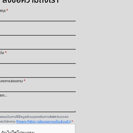
ส่งข้อความถึงเรา
สกุล
*
ต่อ
*
ี่ต้องการสอบถาม
*
ยด...
งยอมรับการใช้ข้อมูลส่วนบุคคลในการส่งฟอร์มกรอก
างบริษัทตาม
Privacy Policy (นโยบายความเป็นส่วนตัว)
*