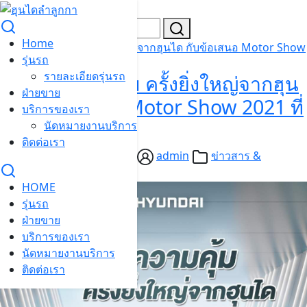
Skip
to
Search
content
for:
Home
อลังการความคุ้ม ครั้งยิ่งใหญ่จากฮุนได กับข้อเสนอ Motor Show
รุ่นรถ
2021 ที่คุณพลาดไม่ได้
รายละเอียดรุ่นรถ
อลังการความคุ้ม ครั้งยิ่งใหญ่จากฮุน
ฝ่ายขาย
ได กับข้อเสนอ Motor Show 2021 ที่
บริการของเรา
คุณพลาดไม่ได้
นัดหมายงานบริการ
ติดต่อเรา
15/03/2021
07/06/2021
admin
ข่าวสาร &
ประชาสัมพันธ์
,
โปรโมชั่น
HOME
รุ่นรถ
ฝ่ายขาย
บริการของเรา
นัดหมายงานบริการ
ติดต่อเรา