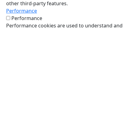
other third-party features.
Performance
Performance
Performance cookies are used to understand and
analyze the key performance indexes of the website
which helps in delivering a better user experience for
the visitors.
Analytics
Analytics
Analytical cookies are used to understand how
visitors interact with the website. These cookies help
provide information on metrics the number of
visitors, bounce rate, traffic source, etc.
Advertisement
Advertisement
Advertisement cookies are used to provide visitors
with relevant ads and marketing campaigns. These
cookies track visitors across websites and collect
information to provide customized ads.