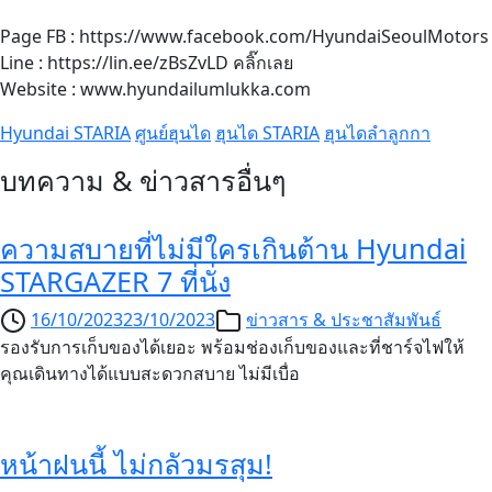
Page FB : https://www.facebook.com/HyundaiSeoulMotors
Line : https://lin.ee/zBsZvLD คลิ๊กเลย
Website : www.hyundailumlukka.com
Hyundai STARIA
ศูนย์ฮุนได
ฮุนได STARIA
ฮุนไดลำลูกกา
บทความ & ข่าวสารอื่นๆ
ความสบายที่ไม่มีใครเกินต้าน Hyundai
STARGAZER 7 ที่นั่ง
16/10/2023
23/10/2023
ข่าวสาร & ประชาสัมพันธ์
รองรับการเก็บของได้เยอะ พร้อมช่องเก็บของและที่ชาร์จไฟให้
คุณเดินทางได้แบบสะดวกสบาย ไม่มีเบื่อ
หน้าฝนนี้ ไม่กลัวมรสุม!