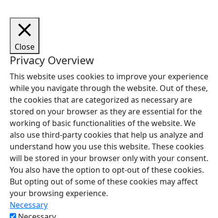
Close
Privacy Overview
This website uses cookies to improve your experience
while you navigate through the website. Out of these,
the cookies that are categorized as necessary are
stored on your browser as they are essential for the
working of basic functionalities of the website. We
also use third-party cookies that help us analyze and
understand how you use this website. These cookies
will be stored in your browser only with your consent.
You also have the option to opt-out of these cookies.
But opting out of some of these cookies may affect
your browsing experience.
Necessary
Necessary