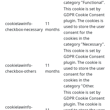
category "Functional".
This cookie is set by
GDPR Cookie Consent
plugin. The cookies is
cookielawinfo-
11
used to store the user
checkbox-necessary
months
consent for the
cookies in the
category "Necessary".
This cookie is set by
GDPR Cookie Consent
plugin. The cookie is
cookielawinfo-
11
used to store the user
checkbox-others
months
consent for the
cookies in the
category "Other.
This cookie is set by
GDPR Cookie Consent
plugin. The cookie is
cookielawinfo-