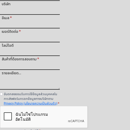
บริษัท
อีเมล
*
เบอร์ติดต่อ
*
ไลน์ไอดี
สินค้าที่ต้องการสอบถาม
*
รายละเอียด...
ฉันตกลงยอมรับการใช้ข้อมูลส่วนบุคคลใน
การส่งฟอร์มกรอกข้อมูลทางบริษัทตาม
Privacy Policy (นโยบายความเป็นส่วนตัว)
*