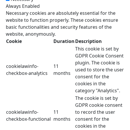
Always Enabled
Necessary cookies are absolutely essential for the
website to function properly. These cookies ensure
basic functionalities and security features of the
website, anonymously.
Cookie
Duration
Description
This cookie is set by
GDPR Cookie Consent
plugin. The cookie is
cookielawinfo-
11
used to store the user
checkbox-analytics
months
consent for the
cookies in the
category "Analytics".
The cookie is set by
GDPR cookie consent
cookielawinfo-
11
to record the user
checkbox-functional
months
consent for the
cookies in the