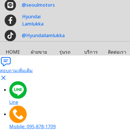
@seoulmotors
Hyundai
Lamlukka
@Hyundailamlukka
HOME
ฝ่ายขาย
รุ่นรถ
บริการ
ติดต่อเรา
สอบถามเพิ่มเติม
Line
Mobile: 095-878-1709